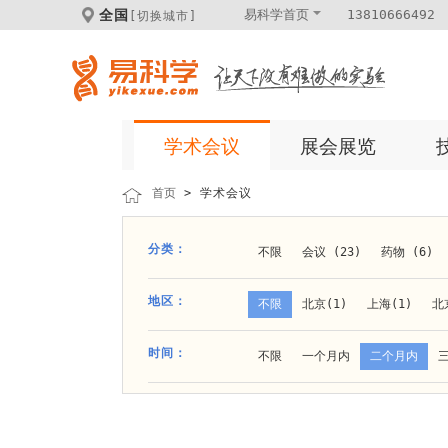
全国
易科学首页
13810666492
[切换城市]
学术会议
展会展览
首页
> 学术会议
分类：
不限
会议 (23)
药物 (6)
科学仪器 (8)
医疗健康 (15)
地区：
不限
北京(1)
上海(1)
北
体外诊断 (2)
细胞及分子生物 (
贵阳(1)
石家庄(1)
郑州(1)
时间：
不限
一个月内
二个月内
材料 (11)
材料化工 (1)
新
大连(2)
阿拉善盟(1)
青岛(1
成都(4)
天津(3)
杭州(5)