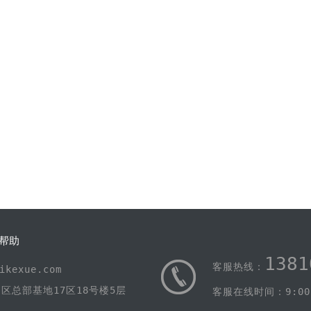
帮助
1381
客服热线：
kexue.com
区总部基地17区18号楼5层
客服在线时间：9:00-