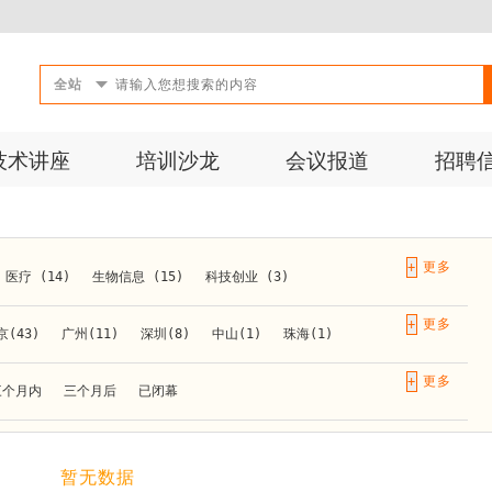
全站
技术讲座
培训沙龙
会议报道
招聘
+
医疗 (14)
生物信息 (15)
科技创业 (3)
成果转化 (2)
微生物 (1)
第三方检测 (11)
+
京(43)
广州(11)
深圳(8)
中山(1)
珠海(1)
10)
活动 (2)
生物医药 (27)
实验仪器 (1)
长春(1)
南京(10)
苏州(3)
无锡(1)
南通(2)
+
三个月内
三个月后
已闭幕
材料 (1)
)
泰安(1)
烟台(1)
太原(1)
西安(4)
上海(31)
重庆(1)
合肥(4)
(1)
暂无数据