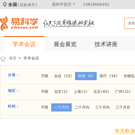
全国
易科学首页
13810666492
[切换城市]
全
学术会议
展会展览
技术讲座
首页
> 学术会议
分类：
不限
会议 (23)
药物 (6)
医疗 (14)
生物信息
科学仪器 (8)
医疗健康 (15)
成果转化 (2)
微
地区：
不限
北京(1)
上海(1)
北京(43)
广州(11)
体外诊断 (2)
细胞及分子生物 (10)
活动 (2)
贵阳(1)
石家庄(1)
郑州(1)
长春(1)
南京(1
时间：
不限
一个月内
二个月内
三个月内
三个月后
材料 (11)
材料化工 (1)
新材料 (1)
大连(2)
阿拉善盟(1)
青岛(1)
泰安(1)
烟台(
成都(4)
天津(3)
杭州(5)
重庆(1)
合肥(4)
暂无数