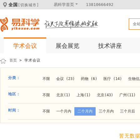
全国
易科学首页
13810666492
[切换城市]
全
学术会议
展会展览
技术讲座
首页
> 学术会议
分类：
不限
会议 (23)
药物 (6)
医疗 (14)
生物信息
科学仪器 (8)
医疗健康 (15)
成果转化 (2)
微
地区：
不限
北京(1)
上海(1)
北京(43)
广州(11)
体外诊断 (2)
细胞及分子生物 (10)
活动 (2)
贵阳(1)
石家庄(1)
郑州(1)
长春(1)
南京(1
时间：
不限
一个月内
二个月内
三个月内
三个月后
材料 (11)
材料化工 (1)
新材料 (1)
大连(2)
阿拉善盟(1)
青岛(1)
泰安(1)
烟台(
成都(4)
天津(3)
杭州(5)
重庆(1)
合肥(4)
暂无数