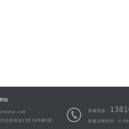
帮助
1381
客服热线：
kexue.com
区总部基地17区18号楼5层
客服在线时间：9:00-