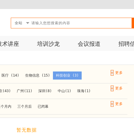
全站
技术讲座
培训沙龙
会议报道
招聘
+
医疗 (14)
生物信息 (15)
科技创业 (3)
成果转化 (2)
微生物 (1)
第三方检测 (11)
+
京(43)
广州(11)
深圳(8)
中山(1)
珠海(1)
10)
活动 (2)
生物医药 (27)
实验仪器 (1)
长春(1)
南京(10)
苏州(3)
无锡(1)
南通(2)
+
三个月内
三个月后
已闭幕
材料 (1)
)
泰安(1)
烟台(1)
太原(1)
西安(4)
上海(31)
重庆(1)
合肥(4)
(1)
暂无数据