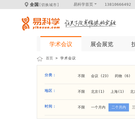
全国
易科学首页
13810666492
[切换城市]
学术会议
展会展览
首页
> 学术会议
分类：
不限
会议 (23)
药物 (6)
科学仪器 (8)
医疗健康 (15)
地区：
不限
北京(1)
上海(1)
北
体外诊断 (2)
细胞及分子生物 (
贵阳(1)
石家庄(1)
郑州(1)
时间：
不限
一个月内
二个月内
材料 (11)
材料化工 (1)
新
大连(2)
阿拉善盟(1)
青岛(1
成都(4)
天津(3)
杭州(5)