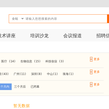
全站
技术讲座
培训沙龙
会议报道
招聘
+
医疗 (14)
生物信息 (15)
科技创业 (3)
成果转化 (2)
微生物 (1)
第三方检测 (11)
+
京(43)
广州(11)
深圳(8)
中山(1)
珠海(1)
10)
活动 (2)
生物医药 (27)
实验仪器 (1)
长春(1)
南京(10)
苏州(3)
无锡(1)
南通(2)
+
三个月内
三个月后
已闭幕
材料 (1)
)
泰安(1)
烟台(1)
太原(1)
西安(4)
上海(31)
重庆(1)
合肥(4)
(1)
暂无数据