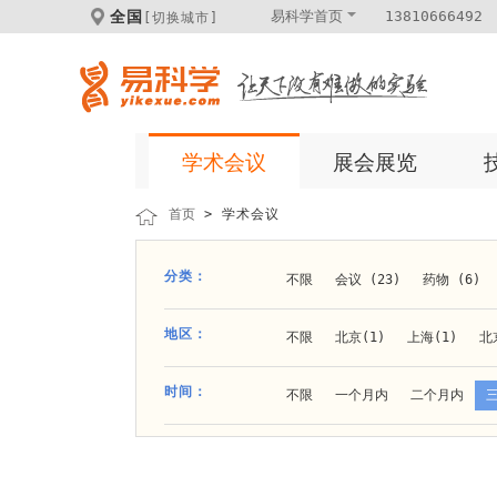
全国
易科学首页
13810666492
[切换城市]
学术会议
展会展览
首页
> 学术会议
分类：
不限
会议 (23)
药物 (6)
科学仪器 (8)
医疗健康 (15)
地区：
不限
北京(1)
上海(1)
北
体外诊断 (2)
细胞及分子生物 (
贵阳(1)
石家庄(1)
郑州(1)
时间：
不限
一个月内
二个月内
材料 (11)
材料化工 (1)
新
大连(2)
阿拉善盟(1)
青岛(1
成都(4)
天津(3)
杭州(5)