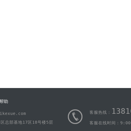
帮助
1381
客服热线：
kexue.com
区总部基地17区18号楼5层
客服在线时间：9:00-